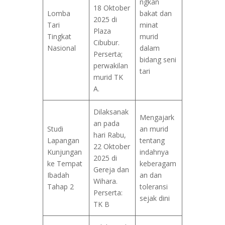
ngkan
18 Oktober
Lomba
bakat dan
2025 di
Tari
minat
Plaza
Tingkat
murid
Cibubur.
Nasional
dalam
Perserta;
bidang seni
perwakilan
tari
murid TK
A.
Dilaksanak
Mengajark
an pada
Studi
an murid
hari Rabu,
Lapangan
tentang
22 Oktober
Kunjungan
indahnya
2025 di
ke Tempat
keberagam
Gereja dan
Ibadah
an dan
Wihara.
Tahap 2
toleransi
Perserta:
sejak dini
TK B