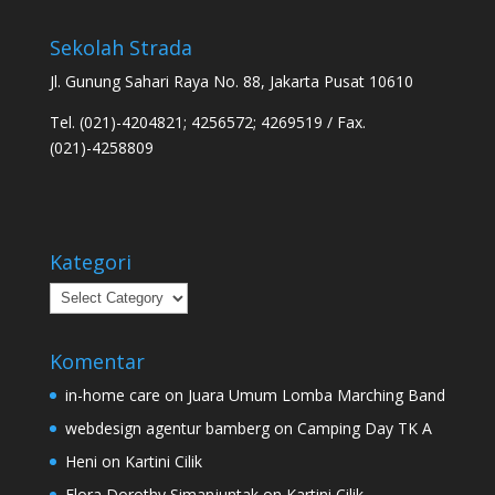
Sekolah Strada
Jl. Gunung Sahari Raya No. 88, Jakarta Pusat 10610
Tel. (021)-4204821; 4256572; 4269519 / Fax.
(021)-4258809
Kategori
Kategori
Komentar
in-home care
on
Juara Umum Lomba Marching Band
webdesign agentur bamberg
on
Camping Day TK A
Heni
on
Kartini Cilik
Flora Dorothy Simanjuntak
on
Kartini Cilik