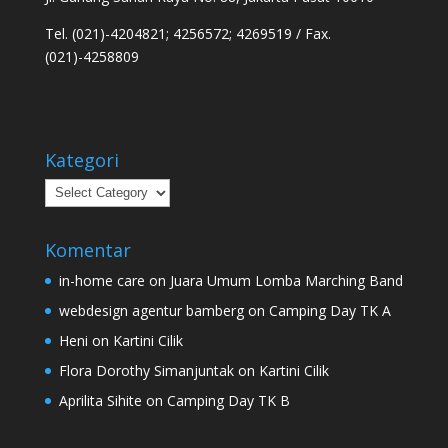
Tel. (021)-4204821; 4256572; 4269519 / Fax.
(021)-4258809
Kategori
Kategori
Komentar
in-home care
on
Juara Umum Lomba Marching Band
webdesign agentur bamberg
on
Camping Day TK A
Heni
on
Kartini Cilik
Flora Dorothy Simanjuntak
on
Kartini Cilik
Aprilita Sihite
on
Camping Day TK B