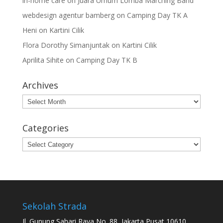
in-home care
on
Juara Umum Lomba Marching Band
webdesign agentur bamberg
on
Camping Day TK A
Heni
on
Kartini Cilik
Flora Dorothy Simanjuntak
on
Kartini Cilik
Aprilita Sihite
on
Camping Day TK B
Archives
Archives
Categories
Categories
Sekolah Strada
Jl. Gunung Sahari Raya No. 88, Jakarta Pusat 10610