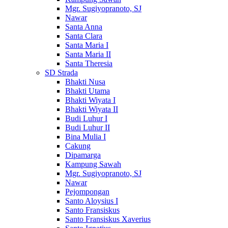
Mgr. Sugiyopranoto, SJ
Nawar
Santa Anna
Santa Clara
Santa Maria I
Santa Maria II
Santa Theresia
SD Strada
Bhakti Nusa
Bhakti Utama
Bhakti Wiyata I
Bhakti Wiyata II
Budi Luhur I
Budi Luhur II
Bina Mulia I
Cakung
Dipamarga
Kampung Sawah
Mgr. Sugiyopranoto, SJ
Nawar
Pejompongan
Santo Aloysius I
Santo Fransiskus
Santo Fransiskus Xaverius