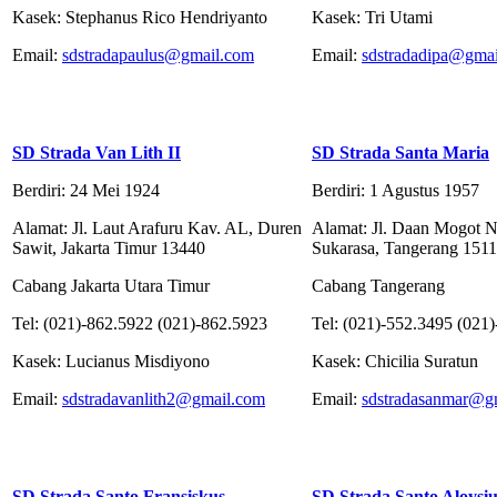
Kasek: Stephanus Rico Hendriyanto
Kasek: Tri Utami
Email:
sdstradapaulus@gmail.com
Email:
sdstradadipa@gma
SD Strada Van Lith II
SD Strada Santa Maria
Berdiri: 24 Mei 1924
Berdiri: 1 Agustus 1957
Alamat: Jl. Laut Arafuru Kav. AL, Duren
Alamat: Jl. Daan Mogot N
Sawit, Jakarta Timur 13440
Sukarasa, Tangerang 151
Cabang Jakarta Utara Timur
Cabang Tangerang
Tel: (021)-862.5922 (021)-862.5923
Tel: (021)-552.3495 (021
Kasek: Lucianus Misdiyono
Kasek: Chicilia Suratun
Email:
sdstradavanlith2@gmail.com
Email:
sdstradasanmar@g
SD Strada Santo Fransiskus
SD Strada Santo Aloysiu