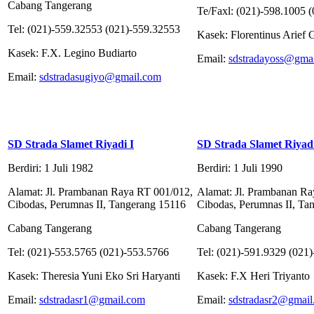
Cabang Tangerang
Te/Faxl: (021)-598.1005 
Tel: (021)-559.32553 (021)-559.32553
Kasek: Florentinus Arief
Kasek: F.X. Legino Budiarto
Email:
sdstradayoss@gma
Email:
sdstradasugiyo@gmail.com
SD Strada Slamet Riyadi I
SD Strada Slamet Riyadi
Berdiri: 1 Juli 1982
Berdiri: 1 Juli 1990
Alamat: Jl. Prambanan Raya RT 001/012,
Alamat: Jl. Prambanan Ra
Cibodas, Perumnas II, Tangerang 15116
Cibodas, Perumnas II, Ta
Cabang Tangerang
Cabang Tangerang
Tel: (021)-553.5765 (021)-553.5766
Tel: (021)-591.9329 (021
Kasek: Theresia Yuni Eko Sri Haryanti
Kasek: F.X Heri Triyanto
Email:
sdstradasr1@gmail.com
Email:
sdstradasr2@gmai