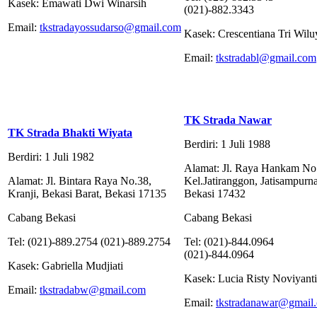
Kasek: Emawati Dwi Winarsih
(021)-882.3343
Email:
tkstradayossudarso@gmail.com
Kasek: Crescentiana Tri Wilu
Email:
tkstradabl@gmail.com
TK Strada Nawar
TK Strada Bhakti Wiyata
Berdiri: 1 Juli 1988
Berdiri: 1 Juli 1982
Alamat: Jl. Raya Hankam No
Alamat: Jl. Bintara Raya No.38,
Kel.Jatiranggon, Jatisampurna
Kranji, Bekasi Barat, Bekasi 17135
Bekasi 17432
Cabang Bekasi
Cabang Bekasi
Tel: (021)-889.2754 (021)-889.2754
Tel: (021)-844.0964
(021)-844.0964
Kasek: Gabriella Mudjiati
Kasek: Lucia Risty Noviyanti
Email:
tkstradabw@gmail.com
Email:
tkstradanawar@gmail