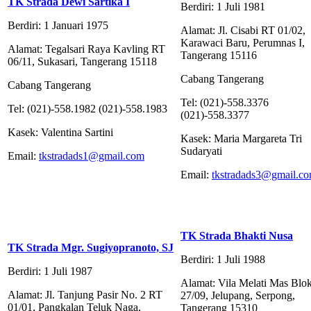
TK Strada Dewi Sartika I
Berdiri: 1 Juli 1981
Berdiri: 1 Januari 1975
Alamat: Jl. Cisabi RT 01/02,
Karawaci Baru, Perumnas I,
Alamat: Tegalsari Raya Kavling RT
Tangerang 15116
06/11, Sukasari, Tangerang 15118
Cabang Tangerang
Cabang Tangerang
Tel: (021)-558.3376
Tel: (021)-558.1982 (021)-558.1983
(021)-558.3377
Kasek: Valentina Sartini
Kasek: Maria Margareta Tri
Sudaryati
Email:
tkstradads1@gmail.com
Email:
tkstradads3@gmail.c
TK Strada Bhakti Nusa
TK Strada Mgr. Sugiyopranoto, SJ
Berdiri: 1 Juli 1988
Berdiri: 1 Juli 1987
Alamat: Vila Melati Mas Blo
Alamat: Jl. Tanjung Pasir No. 2 RT
27/09, Jelupang, Serpong,
01/01, Pangkalan Teluk Naga,
Tangerang 15310