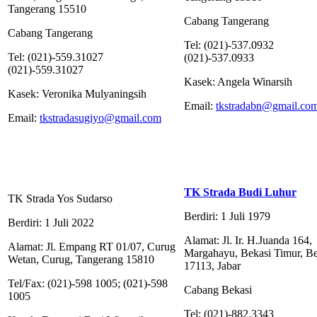
Tangerang 15510
Cabang Tangerang
Cabang Tangerang
Tel: (021)-537.0932
Tel: (021)-559.31027
(021)-537.0933
(021)-559.31027
Kasek: Angela Winarsih
Kasek: Veronika Mulyaningsih
Email:
tkstradabn@gmail.co
Email:
tkstradasugiyo@gmail.com
TK Strada Budi Luhur
TK Strada Yos Sudarso
Berdiri: 1 Juli 1979
Berdiri: 1 Juli 2022
Alamat: Jl. Ir. H.Juanda 164,
Alamat: Jl. Empang RT 01/07, Curug
Margahayu, Bekasi Timur, Be
Wetan, Curug, Tangerang 15810
17113, Jabar
Tel/Fax: (021)-598 1005; (021)-598
Cabang Bekasi
1005
Tel: (021)-882.3343