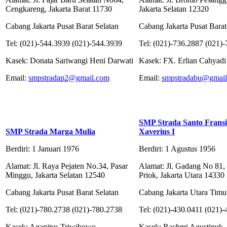
Cengkareng, Jakarta Barat 11730
Jakarta Selatan 12320
Cabang Jakarta Pusat Barat Selatan
Cabang Jakarta Pusat Barat
Tel: (021)-544.3939 (021)-544.3939
Tel: (021)-736.2887 (021)
Kasek: Donata Sariwangi Heni Darwati
Kasek: FX. Erlian Cahyadi
Email:
smpstradap2@gmail.com
Email:
smpstradabu@gmai
SMP Strada Santo Fransi
SMP Strada Marga Mulia
Xaverius I
Berdiri: 1 Januari 1976
Berdiri: 1 Agustus 1956
Alamat: Jl. Raya Pejaten No.34, Pasar
Alamat: Jl. Gadang No 81,
Minggu, Jakarta Selatan 12540
Priok, Jakarta Utara 14330
Cabang Jakarta Pusat Barat Selatan
Cabang Jakarta Utara Timu
Tel: (021)-780.2738 (021)-780.2738
Tel: (021)-430.0411 (021)
Kasek: Agapitus Triwibowo
Kasek: Rachmi Agustinuk