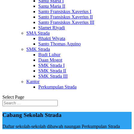
Santa Maria I
Santa Maria II
Santo Fransiskus Xaverius I
Santo Fransiskus Xaverius II
Santo Fransiskus Xaverius III
Slamet Riyadi
SMA Strada
Bhakti Wiyata
Santo Thomas Aquino
SMK Strada
Budi Luhur
Daan Mogot
SMK Strada I
SMK Strada II
SMK Strada III
Kantor
Perkumpulan Strada
Select Page
Cabang Sekolah Strada
Daftar sekolah-sekolah dibawah naungan Perkumpulan Strada