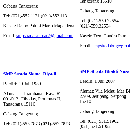
Tangerang 15510
Cabang Tangerang
Cabang Tangerang
Tel: (021)-552.1131 (021)-552.1131
Tel: (021)-559.32554
Kasek: Retno Palupi Maria Magdalena
(021)-559.32554
Email:
smpstradasanmar2@gmail.com
Kasek: Deni Candra Pamu
Email:
smpstradabm@gmai
SMP Strada Bhakti Nusa
SMP Strada Slamet Riyadi
Berdiri: 1 Juli 2007
Berdiri: 29 Juli 1989
Alamat: Vila Melati Mas B
Alamat: Jl. Prambanan Raya RT
27/09, Jelupang, Serpong,
001/012, Cibodas, Perumnas II,
15310
Tangerang 15116
Cabang Tangerang
Cabang Tangerang
Tel: (021)-531.51962
Tel: (021)-553.7873 (021)-553.7873
(021)-531.51962