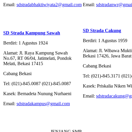
Email:
sdstradabhaktiwiyata2@gmail.com
Email:
sdstradanwr@gmai
SD Strada Cakung
SD Strada Kampung Sawah
Berdiri: 1 Agustus 1959
Berdiri: 1 Agustus 1924
Alamat: Jl. Wibawa Mukti II
Alamat: Jl. Raya Kampung Sawah
Bekasi 17426, Jawa Barat
No.67, RT 06/04, Jatimelati, Pondok
Melati, Bekasi 17415
Cabang Bekasi
Cabang Bekasi
Tel: (021)-845.3171 (021
Tel: (021)-845.0087 (021)-845.0087
Kasek: Priskalia Niken W
Kasek: Bernadeta Nunung Nurhaeni
Email:
sdstradacakung@g
Email:
sdstradakampus@gmail.com
JENJANG SMP