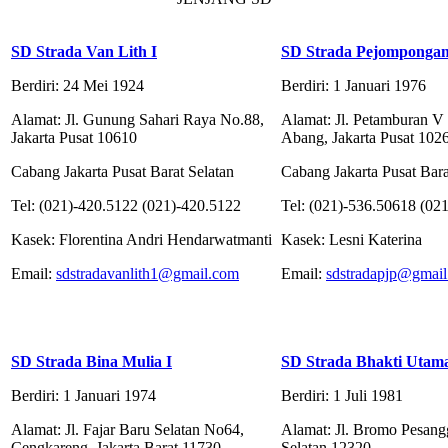
SD Strada Van Lith I
SD Strada Pejomponga
Berdiri: 24 Mei 1924
Berdiri: 1 Januari 1976
Alamat: Jl. Gunung Sahari Raya No.88,
Alamat: Jl. Petamburan V
Jakarta Pusat 10610
Abang, Jakarta Pusat 102
Cabang Jakarta Pusat Barat Selatan
Cabang Jakarta Pusat Bara
Tel: (021)-420.5122 (021)-420.5122
Tel: (021)-536.50618 (02
Kasek: Florentina Andri Hendarwatmanti
Kasek: Lesni Katerina
Email:
sdstradavanlith1@gmail.com
Email:
sdstradapjp@gmai
SD Strada Bina Mulia I
SD Strada Bhakti Utam
Berdiri: 1 Januari 1974
Berdiri: 1 Juli 1981
Alamat: Jl. Fajar Baru Selatan No64,
Alamat: Jl. Bromo Pesangg
Cengkareng, Jakarta Barat 11730
Selatan 12320