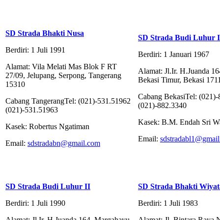
SD Strada Bhakti Nusa
SD Strada Budi Luhur I
Berdiri: 1 Juli 1991
Berdiri: 1 Januari 1967
Alamat: Vila Melati Mas Blok F RT
Alamat: Jl.Ir. H.Juanda 1
27/09, Jelupang, Serpong, Tangerang
Bekasi Timur, Bekasi 1711
15310
Cabang BekasiTel: (021)
Cabang TangerangTel: (021)-531.51962
(021)-882.3340
(021)-531.51963
Kasek: B.M. Endah Sri W
Kasek: Robertus Ngatiman
Email:
sdstradabl1@gmai
Email:
sdstradabn@gmail.com
SD Strada Budi Luhur II
SD Strada Bhakti Wiyat
Berdiri: 1 Juli 1990
Berdiri: 1 Juli 1983
Alamat: Jl.Ir. H.Juanda 164, Margahayu,
Alamat: Jl. Bintara Raya 