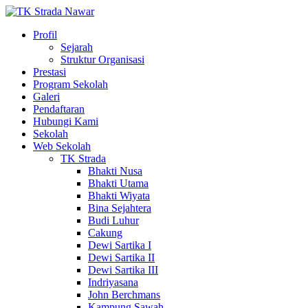
Profil
Sejarah
Struktur Organisasi
Prestasi
Program Sekolah
Galeri
Pendaftaran
Hubungi Kami
Sekolah
Web Sekolah
TK Strada
Bhakti Nusa
Bhakti Utama
Bhakti Wiyata
Bina Sejahtera
Budi Luhur
Cakung
Dewi Sartika I
Dewi Sartika II
Dewi Sartika III
Indriyasana
John Berchmans
Kampung Sawah