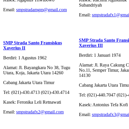
Subandriyah
Email:
smpstradamgm@gmail.com
Email:
smpstradafx1@gmai
SMP Strada Santo Fransi
SMP Strada Santo Fransiskus
Xaverius III
Xaverius II
Berdiri: 1 Januari 1974
Berdiri: 1 Agustus 1962
Alamat: Jl. Raya Cakung C
Alamat: Jl. Bayangkara No 38, Tugu
No.11, Semper Timur, Jakar
Utara, Koja, Jakarta Utara 14260
14130
Cabang Jakarta Utara Timur
Cabang Jakarta Utara Timu
Tel: (021)-430.4713 (021)-430.4714
Tel: (021)-440.7047 (021)
Kasek: Feronika Leli Retnawati
Kasek: Antonius Tefa Kofi
Email:
smpstradafx2@gmail.com
Email:
smpstradafx3@gmai