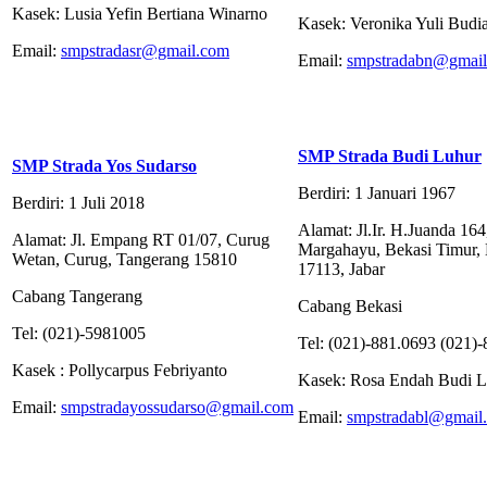
Kasek: Lusia Yefin Bertiana Winarno
Kasek: Veronika Yuli Budia
Email:
smpstradasr@gmail.com
Email:
smpstradabn@gmai
SMP Strada Budi Luhur
SMP Strada Yos Sudarso
Berdiri: 1 Januari 1967
Berdiri: 1 Juli 2018
Alamat: Jl.Ir. H.Juanda 164
Alamat: Jl. Empang RT 01/07, Curug
Margahayu, Bekasi Timur, 
Wetan, Curug, Tangerang 15810
17113, Jabar
Cabang Tangerang
Cabang Bekasi
Tel: (021)-5981005
Tel: (021)-881.0693 (021)
Kasek : Pollycarpus Febriyanto
Kasek: Rosa Endah Budi Le
Email:
smpstradayossudarso@gmail.com
Email:
smpstradabl@gmail