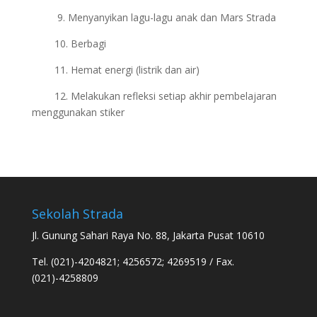
9. Menyanyikan lagu-lagu anak dan Mars Strada
10. Berbagi
11. Hemat energi (listrik dan air)
12. Melakukan refleksi setiap akhir pembelajaran
menggunakan stiker
Sekolah Strada
Jl. Gunung Sahari Raya No. 88, Jakarta Pusat 10610
Tel. (021)-4204821; 4256572; 4269519 / Fax.
(021)-4258809