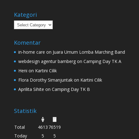
Kategori
Kategori
Komentar
in-home care
on
Juara Umum Lomba Marching Band
webdesign agentur bamberg
on
Camping Day TK A
Heni
on
Kartini Cilik
Flora Dorothy Simanjuntak
on
Kartini Cilik
Aprilita Sihite
on
Camping Day TK B
Statistik
Total
4613
76519
Today
5
5