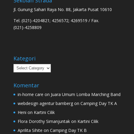
Sekolah Strada
Jl. Gunung Sahari Raya No. 88, Jakarta Pusat 10610
Tel. (021)-4204821; 4256572; 4269519 / Fax.
(021)-4258809
Kategori
Kategori
Komentar
in-home care
on
Juara Umum Lomba Marching Band
webdesign agentur bamberg
on
Camping Day TK A
Heni
on
Kartini Cilik
Flora Dorothy Simanjuntak
on
Kartini Cilik
Aprilita Sihite
on
Camping Day TK B