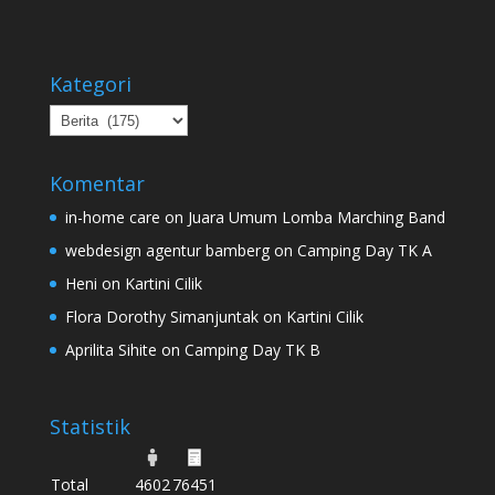
Kategori
Kategori
Komentar
in-home care
on
Juara Umum Lomba Marching Band
webdesign agentur bamberg
on
Camping Day TK A
Heni
on
Kartini Cilik
Flora Dorothy Simanjuntak
on
Kartini Cilik
Aprilita Sihite
on
Camping Day TK B
Statistik
Total
4602
76451