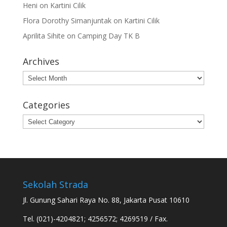
Heni
on
Kartini Cilik
Flora Dorothy Simanjuntak
on
Kartini Cilik
Aprilita Sihite
on
Camping Day TK B
Archives
Archives
Categories
Categories
Sekolah Strada
Jl. Gunung Sahari Raya No. 88, Jakarta Pusat 10610
Tel. (021)-4204821; 4256572; 4269519 / Fax.