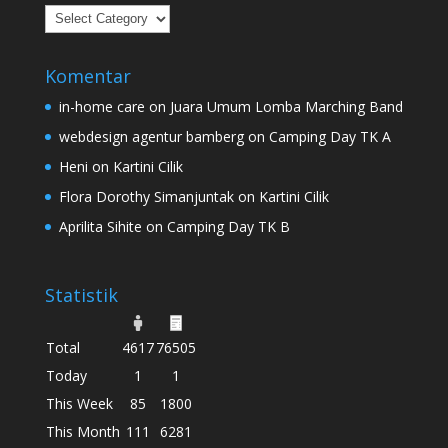
Kategori
Komentar
in-home care
on
Juara Umum Lomba Marching Band
webdesign agentur bamberg
on
Camping Day TK A
Heni
on
Kartini Cilik
Flora Dorothy Simanjuntak
on
Kartini Cilik
Aprilita Sihite
on
Camping Day TK B
Statistik
Total
4617
76505
Today
1
1
This Week
85
1800
This Month
111
6281